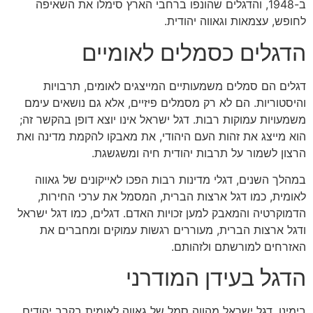
ב-1948, והדגלים שהונפו ברחבי הארץ סימלו את השאיפה
לחופש, עצמאות וגאווה יהודית.
הדגלים כסמלים לאומיים
דגלים הם סמלים משמעותיים המייצגים לאומים, תרבויות
והיסטוריות. הם לא רק מסמלים פיזיים, אלא גם נושאים עימם
משמעויות עמוקות רבות. דגל ישראל אינו יוצא דופן בהקשר זה;
הוא מייצג את זהות העם היהודי, את מאבקו להקמת מדינה ואת
הרצון לשמור על תרבות יהודית חיה ומשגשגת.
במהלך השנים, דגלי מדינות רבות הפכו לאייקונים של גאווה
לאומית, כמו דגל ארצות הברית, המסמל את ערכי החירות,
הדמוקרטיה והמאבק למען זכויות האדם. דגלים, כמו דגל ישראל
ודגל ארצות הברית, מעוררים רגשות עמוקים ומחברים את
האזרחים למורשתם ולזהותם.
הדגל בעידן המודרני
בימינו, דגל ישראל מהווה סמל של גאווה לאומית בקרב יהודים